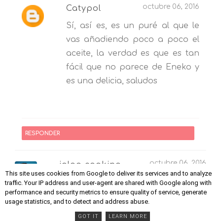
octubre 06, 2016
Catypol
Sí, así es, es un puré al que le
vas añadiendo poco a poco el
aceite, la verdad es que es tan
fácil que no parece de Eneko y
es una delicia, saludos
RESPONDER
octubre 06, 2016
igloo cooking
This site uses cookies from Google to deliver its services and to analyze
Pues sí, la verdad es que la cocina
traffic. Your IP address and user-agent are shared with Google along with
performance and security metrics to ensure quality of service, generate
en mi vida define hasta mi infancia
usage statistics, and to detect and address abuse.
maravillada en la cocina de mi
GOT IT
LEARN MORE