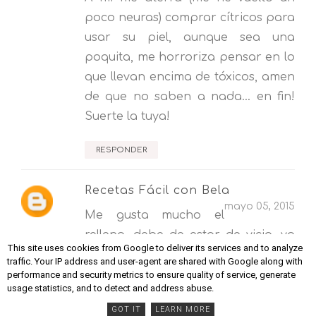
poco neuras) comprar cítricos para
usar su piel, aunque sea una
poquita, me horroriza pensar en lo
que llevan encima de tóxicos, amen
de que no saben a nada... en fin!
Suerte la tuya!
RESPONDER
Recetas Fácil con Bela
mayo 05, 2015
Me gusta mucho el
relleno, debe de estar de vicio, yo
This site uses cookies from Google to deliver its services and to analyze
también tengo la suerte de tener
traffic. Your IP address and user-agent are shared with Google along with
los huevos, patatas y verduras de
performance and security metrics to ensure quality of service, generate
usage statistics, and to detect and address abuse.
casa y es una maravilla.
GOT IT
LEARN MORE
Me puedo imaginar como los