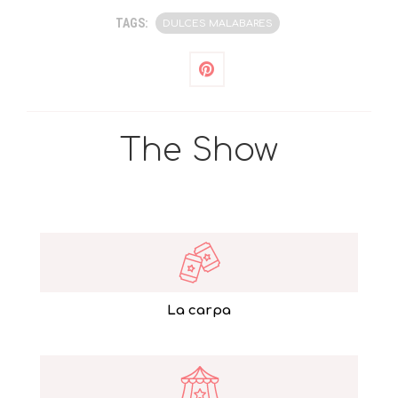
TAGS:
DULCES MALABARES
The Show
La carpa