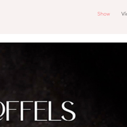
Show
Ví