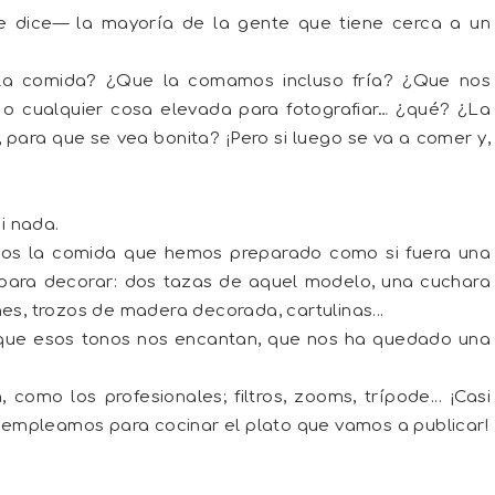
e dice— la mayoría de la gente que tiene cerca a un
 la comida? ¿Que la comamos incluso fría? ¿Que nos
s o cualquier cosa elevada para fotografiar… ¿qué? ¿La
 para que se vea bonita? ¡Pero si luego se va a comer y,
i nada.
mos la comida que hemos preparado como si fuera una
para decorar: dos tazas de aquel modelo, una cuchara
nes, trozos de madera decorada, cartulinas...
que esos tonos nos encantan, que nos ha quedado una
omo los profesionales; filtros, zooms, trípode... ¡Casi
empleamos para cocinar el plato que vamos a publicar!