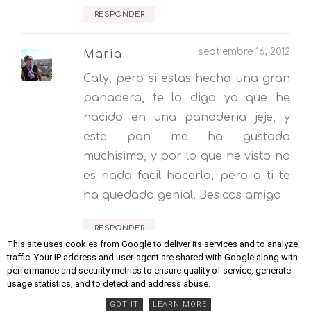
RESPONDER
septiembre 16, 2012
María
Caty, pero si estas hecha una gran
panadera, te lo digo yo que he
nacido en una panaderia jeje, y
este pan me ha gustado
muchisimo, y por lo que he visto no
es nada facil hacerlo, pero a ti te
ha quedado genial. Besicos amiga
RESPONDER
This site uses cookies from Google to deliver its services and to analyze
traffic. Your IP address and user-agent are shared with Google along with
Naiara y compañía
performance and security metrics to ensure quality of service, generate
septiembre 16, 2012
usage statistics, and to detect and address abuse.
Que pan más
GOT IT
LEARN MORE