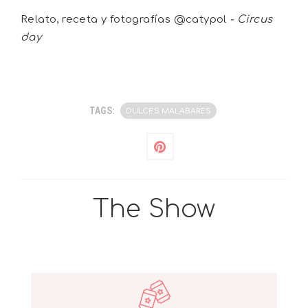
Relato, receta y fotografías @catypol
- Circus
day
TAGS:
DULCES MALABARES
The Show