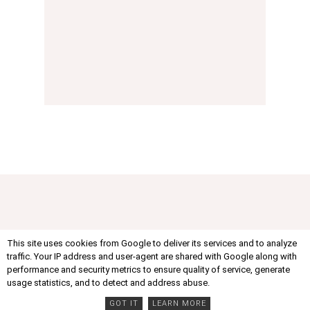
¿Estás buscando algo
This site uses cookies from Google to deliver its services and to analyze
traffic. Your IP address and user-agent are shared with Google along with
performance and security metrics to ensure quality of service, generate
en especial?
usage statistics, and to detect and address abuse.
GOT IT
LEARN MORE