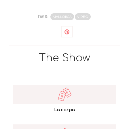
TAGS:
MALLORCA
VÍDEO
The Show
La carpa