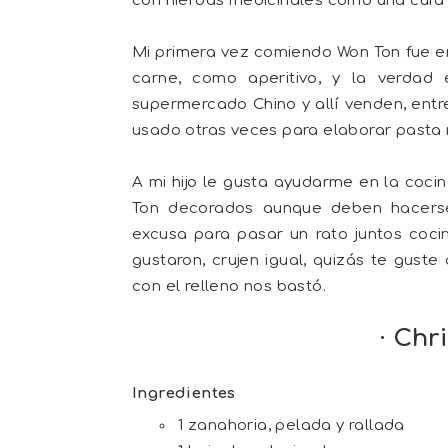
con hierbas medicinales como una cura 
Mi primera vez comiendo Won Ton fue en u
carne, como aperitivo, y la verdad
supermercado Chino y allí venden, ent
usado otras veces para elaborar pasta r
A mi hijo le gusta ayudarme en la coci
Ton decorados aunque deben hacerse
excusa para pasar un rato juntos cocin
gustaron, crujen igual, quizás te gust
con el relleno nos bastó.
· Chr
Ingredientes
1 zanahoria, pelada y rallada