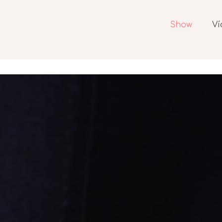
Show
Ví