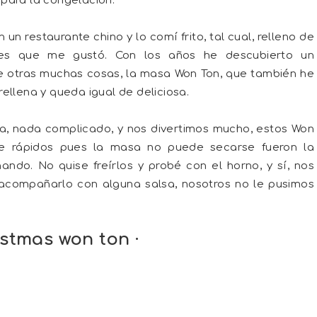
para la congelación.
n restaurante chino y lo comí frito, tal cual, relleno de
 es que me gustó. Con los años he descubierto un
re otras muchas cosas, la masa Won Ton, que también he
ellena y queda igual de deliciosa.
na, nada complicado, y nos divertimos mucho, estos Won
 rápidos pues la masa no puede secarse fueron la
ando. No quise freírlos y probé con el horno, y sí, nos
e acompañarlo con alguna salsa, nosotros no le pusimos
istmas won ton ·