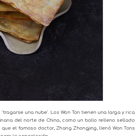
 'tragarse una nube'. Los Won Ton tienen una larga y rica
iginaria del norte de China, como un bollo relleno sellado
e que el famoso doctor, Zhang Zhongjing, llenó Won Tons