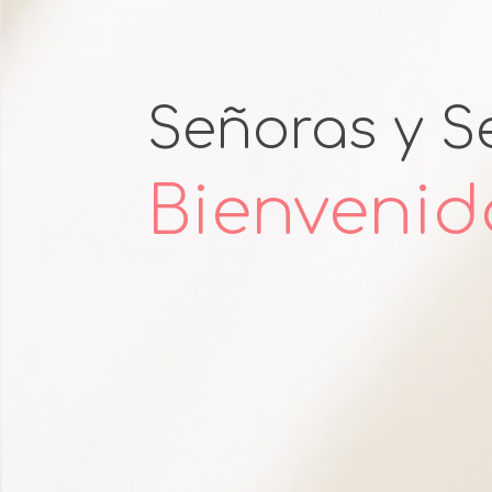
Señoras y S
Bienvenid