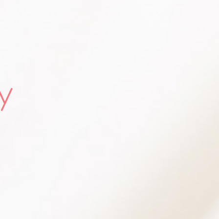
|
Gentlemen
y