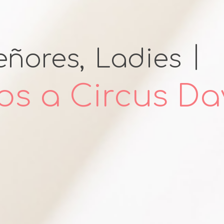
eñores,
Ladies & 
os a Circus Da